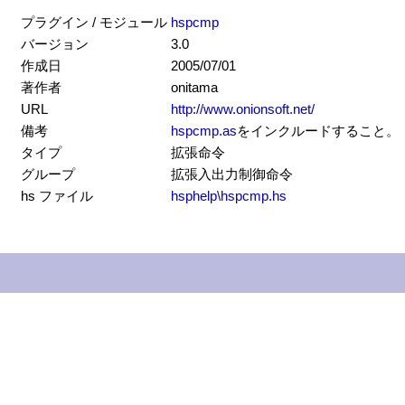
プラグイン / モジュール
hspcmp
バージョン
3.0
作成日
2005/07/01
著作者
onitama
URL
http://www.onionsoft.net/
備考
hspcmp.as
をインクルードすること。
タイプ
拡張命令
グループ
拡張入出力制御命令
hs ファイル
hsphelp\hspcmp.hs