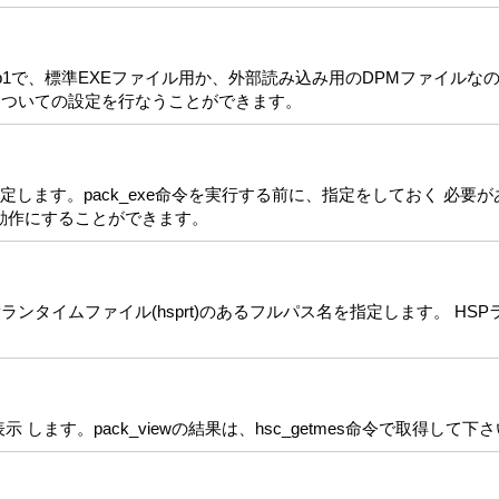
す。 p1で、標準EXEファイル用か、外部読み込み用のDPMファイル
についての設定を行なうことができます。
指定します。pack_exe命令を実行する前に、指定をしておく 必要
動作にすることができます。
SPランタイムファイル(hsprt)のあるフルパス名を指定します。 H
 します。pack_viewの結果は、hsc_getmes命令で取得して下