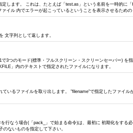
ます。 これは、たとえば「test.as」という名前を一時的に「hs
s」ファイル 内でエラーが起こっているということを表示させるため
報を 文字列として返します。
 p1で3つのモード(標準・フルスクリーン・スクリーンセーバー) を
KFILE」内のテキストで指定されたファイルになります。
されているファイルを取り出します。 "filename"で指定したファ
作を行なう場合(「pack_」で始まる命令)は、最初に 初期化をする必要があ
子のないものを指定して下さい。