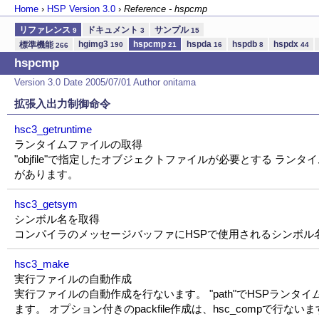
Home
›
HSP Version
3.0
›
Reference - hspcmp
リファレンス
ドキュメント
サンプル
9
3
15
hgimg3
hspcmp
hspda
hspdb
hspdx
標準機能
190
21
16
8
44
266
hspcmp
Version 3.0 Date 2005/07/01 Author onitama
拡張入出力制御命令
hsc3_getruntime
ランタイムファイルの取得
"objfile"で指定したオブジェクトファイルが必要とする ラ
があります。
hsc3_getsym
シンボル名を取得
コンパイラのメッセージバッファにHSPで使用されるシンボル名を出力しま
hsc3_make
実行ファイルの自動作成
実行ファイルの自動作成を行ないます。 "path"でHSPランタ
ます。 オプション付きのpackfile作成は、hsc_compで行ない