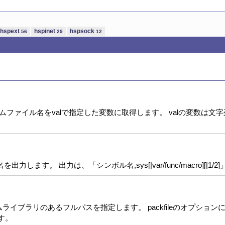
hspext
hspinet
hspsock
56
29
12
ンタイムファイル名をvalで指定した変数に取得します。 valの変数は
す。 出力は、「シンボル名,sys[|var/func/macro][|1/
イムライブラリのあるフルパスを指定します。 packfileのオプショ
ます。