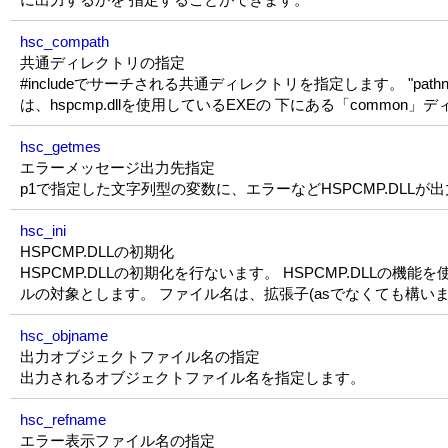
hsc_compath
共通ディレクトリの指定
#includeでサーチされる共通ディレクトリを指定します。 "pat
は、hspcmp.dllを使用しているEXEの 下にある「commo
hsc_getmes
エラーメッセージ出力先指定
p1で指定した文字列型の変数に、エラーなどHSPCMP.DLLが
hsc_ini
HSPCMP.DLLの初期化
HSPCMP.DLLの初期化を行ないます。 HSPCMP.DLLの機
ルの対象とします。 ファイル名は、拡張子(asでなくても構い
hsc_objname
出力オブジェクトファイル名の指定
出力されるオブジェクトファイル名を指定します。
hsc_refname
エラー表示ファイル名の指定