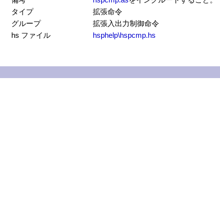
タイプ
拡張命令
グループ
拡張入出力制御命令
hs ファイル
hsphelp\hspcmp.hs