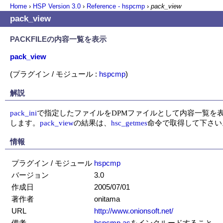
Home
›
HSP Version
3.0
›
Reference - hspcmp
›
pack_view
pack_view
PACKFILEの内容一覧を表示
pack_view
(プラグイン / モジュール :
hspcmp
)
解説
pack_ini
で指定したファイルをDPMファイルとして内容一覧を表
します。
pack_view
の結果は、
hsc_getmes
命令で取得して下さい
情報
プラグイン / モジュール
hspcmp
バージョン
3.0
作成日
2005/07/01
著作者
onitama
URL
http://www.onionsoft.net/
備考
hspcmp.as
をインクルードすること。