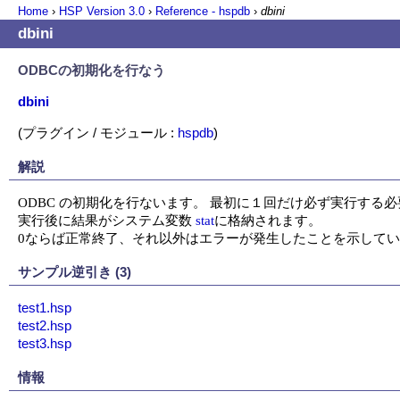
Home
›
HSP Version
3.0
›
Reference - hspdb
›
dbini
dbini
ODBCの初期化を行なう
dbini
(プラグイン / モジュール :
hspdb
)
解説
ODBC の初期化を行ないます。 最初に１回だけ必ず実行する必
実行後に結果がシステム変数 
stat
に格納されます。

0ならば正常終了、それ以外はエラーが発生したことを示して
サンプル逆引き (3)
test1.hsp
test2.hsp
test3.hsp
情報