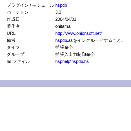
プラグイン / モジュール
hspdb
バージョン
3.0
作成日
2004/04/01
著作者
onitama
URL
http://www.onionsoft.net/
備考
hspdb.as
をインクルードすること。
タイプ
拡張命令
グループ
拡張入出力制御命令
hs ファイル
hsphelp\hspdb.hs