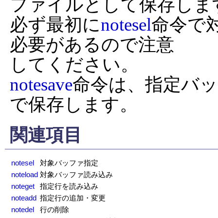
ファイルとして保存します
必ず最初に
notesel
命令で
必要があるので注意

notesave
命令は、指定バ
で保存します。
関連項目
notesel
対象バッファ指定
noteload
対象バッファ読み込み
noteget
指定行を読み込み
noteadd
指定行の追加・変更
notedel
行の削除