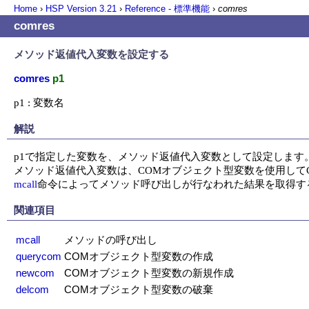
Home
›
HSP Version
3.21
›
Reference - 標準機能
›
comres
comres
メソッド返値代入変数を設定する
comres
p1
p1 : 変数名
解説
p1で指定した変数を、メソッド返値代入変数として設定します。
mcall
命令によってメソッド呼び出しが行なわれた結果を取得す
関連項目
mcall
メソッドの呼び出し
querycom
COMオブジェクト型変数の作成
newcom
COMオブジェクト型変数の新規作成
delcom
COMオブジェクト型変数の破棄