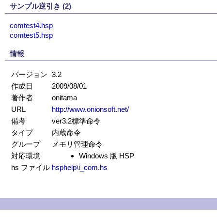
サンプル逆引き (2)
comtest4.hsp
comtest5.hsp
情報
バージョン
3.2
作成日
2009/08/01
著作者
onitama
URL
http://www.onionsoft.net/
備考
ver3.2標準命令
タイプ
内蔵命令
グループ
メモリ管理命令
対応環境
Windows 版 HSP
hs ファイル
hsphelp\i_com.hs