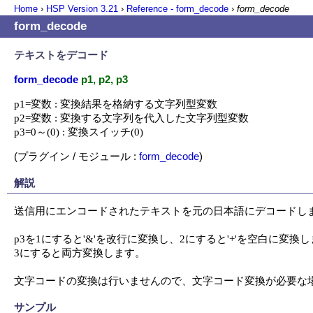
Home
›
HSP Version
3.21
›
Reference - form_decode
›
form_decode
form_decode
テキストをデコード
form_decode
p1, p2, p3
p1=変数 : 変換結果を格納する文字列型変数

p2=変数 : 変換する文字列を代入した文字列型変数

p3=0～(0) : 変換スイッチ(0)
(プラグイン / モジュール :
form_decode
)
解説
送信用にエンコードされたテキストを元の日本語にデコードしま
p3を1にすると'&'を改行に変換し、2にすると'+'を空白に変換し
3にすると両方変換します。

文字コードの変換は行いませんので、文字コード変換が必要な
サンプル