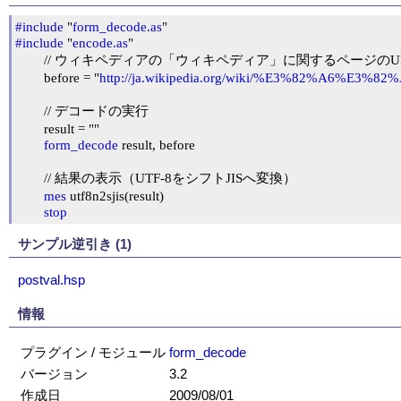
#include
 "
form_decode.as
#include
 "
encode.as
"

	// ウィキペディアの「ウィキペディア」に関するページのURL

	before = "
http://ja.wikipedia.org/wiki/%E3%82%A6
	// デコードの実行

	result = ""

form_decode
 result, before

	// 結果の表示（UTF-8をシフトJISへ変換）

mes
 utf8n2sjis(result)

stop
サンプル逆引き (1)
postval.hsp
情報
プラグイン / モジュール
form_decode
バージョン
3.2
作成日
2009/08/01