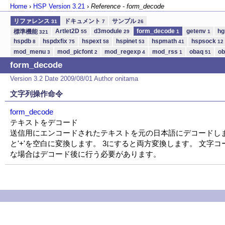
Home
›
HSP Version
3.21
›
Reference - form_decode
リファレンス
ドキュメント
サンプル
31
7
26
Artlet2D
d3module
form_decode
getenv
hg
標準機能
55
29
1
1
321
hspdb
hspdxfix
hspext
hspinet
hspmath
hspsock
8
75
58
53
41
12
mod_menu
mod_picfont
mod_regexp
mod_rss
obaq
ob
3
2
4
1
51
form_decode
Version 3.2 Date 2009/08/01 Author onitama
文字列操作命令
form_decode
テキストをデコード
送信用にエンコードされたテキストを元の日本語にデコードします。
と'+'を空白に変換します。 3にすると両方変換します。 文
な場合はデコード後に行う必要があります。