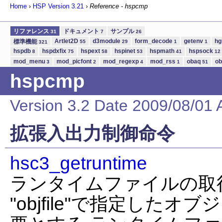
Home
›
HSP Version
3.21
›
Reference - hspcmp
リファレンス
ドキュメント
サンプル
31
7
26
Artlet2D
d3module
form_decode
getenv
hg
標準機能
55
29
1
1
321
hspdb
hspdxfix
hspext
hspinet
hspmath
hspsock
8
75
58
53
41
12
mod_menu
mod_picfont
mod_regexp
mod_rss
obaq
ob
3
2
4
1
51
hspcmp
Version 3.2 Date 2009/08/01 
拡張入出力制御命令
hsc3_getruntime
ランタイムファイルの取
"objfile"で指定した