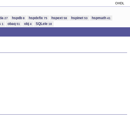
OHDL
da
hspdb
hspdxfix
hspext
hspinet
hspmath
27
8
75
58
53
41
s
obaq
obj
SQLele
1
51
4
18