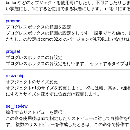
buttonなどのオブジェクトを使用可にしたり、不可にしたりします。 
い状態にし、1にすると使用できる状態にします。 n2を-1に
progrng
プログレスボックスの範囲を設定
プログレスボックスの範囲の設定をします。 設定できる値は、最小値が
ただしこの設定はcomctl32.dllのバージョンが4.70以上でなけ
progset
プログレスボックスの各設定
プログレスボックスの各設定を行います。 セットするタイプは
resizeobj
オブジェクトのサイズ変更
オブジェクトn1のサイズを変更します。 v2には幅、高さ、x座
にするとサイズを変えずに位置だけ変更します。
sel_listview
操作するリストビューを選択
この命令使用後はn1で指定したリストビューに対して各操作を
す。 複数のリストビューを作成したときは、この命令で操作