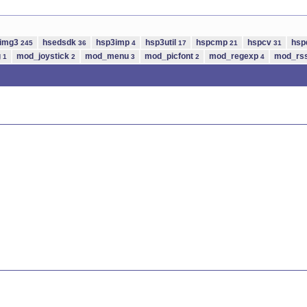
img3
hsedsdk
hsp3imp
hsp3util
hspcmp
hspcv
hsp
245
36
4
17
21
31
g
mod_joystick
mod_menu
mod_picfont
mod_regexp
mod_rs
1
2
3
2
4