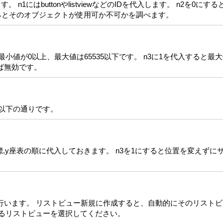
n1にはbuttonやlistviewなどのIDを代入します。 n2を0
するとそのオブジェクトが使用可か不可かを調べます。
0以上、最大値は65535以下です。 n3に1を代入すると最大値が$f
れば無効です。
以下の通りです。
標,y座表の順に代入しておきます。 n3を1にすると位置を変えずにサ
行います。 リストビュー新規に作成すると、自動的にそのリスト
するリストビューを選択してください。