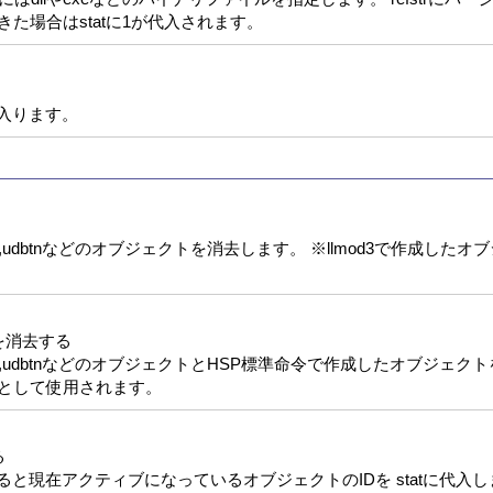
きた場合はstatに1が代入されます。
入ります。
ox,treebox,udbtnなどのオブジェクトを消去します。 ※llmod3で作成
を消去する
ox,treebox,udbtnなどのオブジェクトとHSP標準命令で作成したオブジェ
タとして使用されます。
る
ると現在アクティブになっているオブジェクトのIDを statに代入