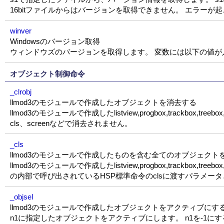
16bitファイルからはバージョンを取得できません。 エラーが起
winver
Windowsのバージョン取得
ウィンドウズのバージョンを取得します。 変数には以下の値が
オブジェクト制御命令
_clrobj
llmod3のモジュールで作成したオブジェクトを消去する
llmod3のモジュールで作成したlistview,progbox,trackb
cls、screenなどで消去されません。
_cls
llmod3のモジュールで作成したものを含む全てのオブジェクト
llmod3のモジュールで作成したlistview,progbox,trackb
の内部で呼び出されているHSP標準命令のclsに渡すパラメー
_objsel
llmod3のモジュールで作成したオブジェクトをアクティブにす
n1に指定したオブジェクトをアクティブにします。 n1を-1にす