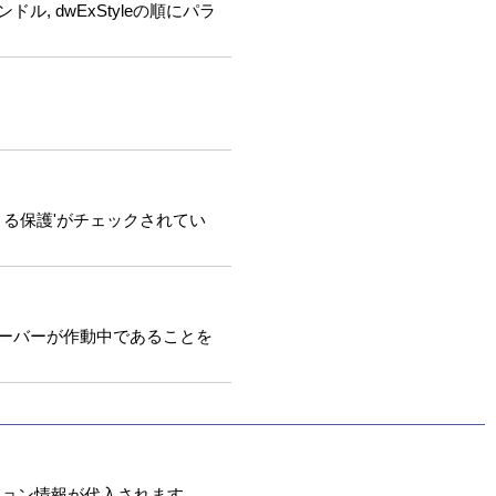
ドル, dwExStyleの順にパラ
による保護'がチェックされてい
ンセーバーが作動中であることを
ージョン情報が代入されます。