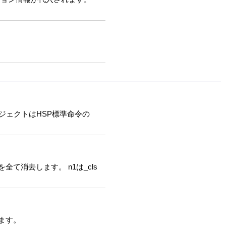
したオブジェクトはHSP標準命令の
クトを全て消去します。 n1は_cls
します。