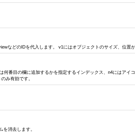
istviewなどのIDを代入します。 v1にはオブジェクトのサイズ、
には何番目の欄に追加するかを指定するインデックス、n4にはアイコ
ときのみ有効です。
。
テムを消去します。