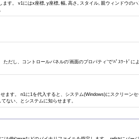
す。 v1にはx座標, y座標, 幅, 高さ, スタイル, 親ウィンドウのハン
。
 ただし、コントロールパネルの'画面のプロパティ'で'ﾊﾟｽﾜｰﾄﾞ
らせます。 n1に1を代入すると、システム(Windows)にスクリー
動してない、とシステムに知らせます。
はdllやexeなどのバイナリファイルを指定します。 refstrにバ