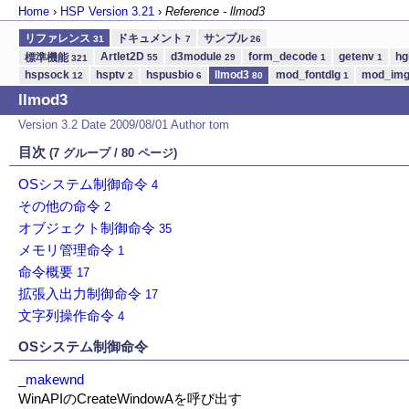
Home
›
HSP Version
3.21
›
Reference - llmod3
リファレンス
ドキュメント
サンプル
31
7
26
Artlet2D
d3module
form_decode
getenv
hg
標準機能
55
29
1
1
321
hspsock
hsptv
hspusbio
llmod3
mod_fontdlg
mod_im
12
2
6
80
1
llmod3
Version 3.2 Date 2009/08/01 Author tom
目次
(7 グループ / 80 ページ)
OSシステム制御命令
4
その他の命令
2
オブジェクト制御命令
35
メモリ管理命令
1
命令概要
17
拡張入出力制御命令
17
文字列操作命令
4
OSシステム制御命令
_makewnd
WinAPIのCreateWindowAを呼び出す