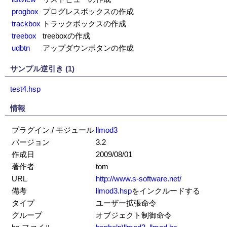
progbox
プログレスボックスの作成
trackbox
トラックボックスの作成
treebox
treeboxの作成
udbtn
アップダウンボタンの作成
サンプル逆引き (1)
test4.hsp
情報
プラグイン / モジュール
llmod3
バージョン
3.2
作成日
2009/08/01
著作者
tom
URL
http://www.s-software.net/
備考
llmod3.hsp
をインクルードする
タイプ
ユーザー拡張命令
グループ
オブジェクト制御命令