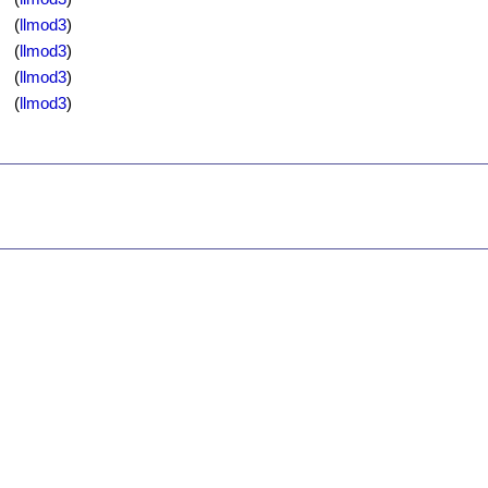
(
llmod3
)
(
llmod3
)
(
llmod3
)
(
llmod3
)