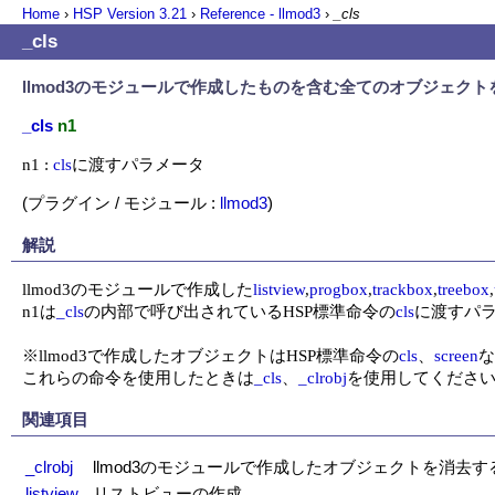
Home
›
HSP Version
3.21
›
Reference - llmod3
›
_cls
_cls
llmod3のモジュールで作成したものを含む全てのオブジェクト
_cls
n1
n1 : 
cls
に渡すパラメータ
(プラグイン / モジュール :
llmod3
)
解説
llmod3のモジュールで作成した
listview
,
progbox
,
trackbox
,
treebox
,
n1は
_cls
の内部で呼び出されているHSP標準命令の
cls
に渡すパラ
※llmod3で作成したオブジェクトはHSP標準命令の
cls
、
screen
な
これらの命令を使用したときは
_cls
、
_clrobj
を使用してくださ
関連項目
_clrobj
llmod3のモジュールで作成したオブジェクトを消去す
listview
リストビューの作成