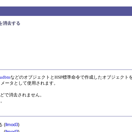
を消去する
udbtn
などのオブジェクトとHSP標準命令で作成したオブジェクトを
メータとして使用されます。

どで消去されません。

い。
る
(
llmod3
)
(
llmod3
)