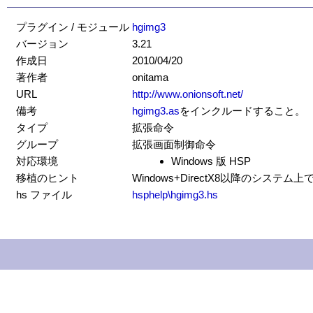
プラグイン / モジュール
hgimg3
バージョン
3.21
作成日
2010/04/20
著作者
onitama
URL
http://www.onionsoft.net/
備考
hgimg3.as
をインクルードすること。
タイプ
拡張命令
グループ
拡張画面制御命令
対応環境
Windows 版 HSP
移植のヒント
Windows+DirectX8以降のシステ
hs ファイル
hsphelp\hgimg3.hs