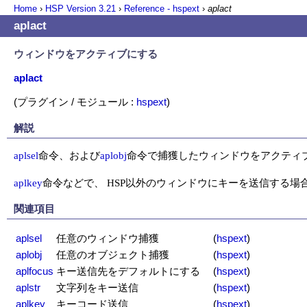
Home
›
HSP Version
3.21
›
Reference - hspext
›
aplact
aplact
ウィンドウをアクティブにする
aplact
(プラグイン / モジュール :
hspext
)
解説
aplsel
命令、および
aplobj
命令で捕獲したウィンドウをアクティ
aplkey
命令などで、 HSP以外のウィンドウにキーを送信する場
関連項目
aplsel
任意のウィンドウ捕獲
(
hspext
)
aplobj
任意のオブジェクト捕獲
(
hspext
)
aplfocus
キー送信先をデフォルトにする
(
hspext
)
aplstr
文字列をキー送信
(
hspext
)
aplkey
キーコード送信
(
hspext
)