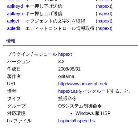
aplkeyd
キー押し下げ送信
(
hspext
)
aplkeyu
キー押し上げ送信
(
hspext
)
aplget
オブジェクトの文字列を取得
(
hspext
)
apledit
エディットコントロール情報取得
(
hspext
)
情報
プラグイン / モジュール
hspext
バージョン
3.2
作成日
2009/08/01
著作者
onitama
URL
http://www.onionsoft.net/
備考
hspext.as
をインクルードすること。
タイプ
拡張命令
グループ
OSシステム制御命令
対応環境
Windows 版 HSP
hs ファイル
hsphelp\hspext.hs