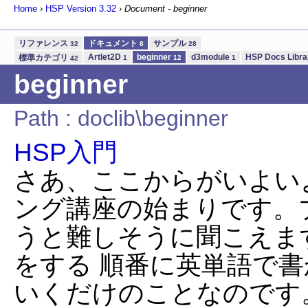
Home
›
HSP Version
3.32
›
Document - beginner
リファレンス
ドキュメント
サンプル
32
8
28
Artlet2D
beginner
d3module
HSP Docs Libr
標準カテゴリ
1
12
1
42
beginner
Path : doclib\beginner
HSP入門
さあ、ここからがいよい
ング講座の始まりです。
うと難しそうに聞こえま
をする 順番に英単語で
いくだけのことなのです