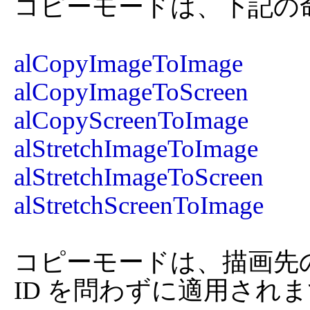
コピーモードは、下記の
alCopyImageToImage
alCopyImageToScreen
alCopyScreenToImage
alStretchImageToImage
alStretchImageToScreen
alStretchScreenToImage
コピーモードは、描画先の 
ID を問わずに適用され