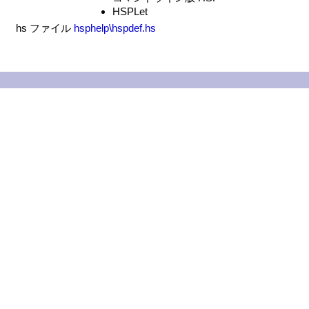
HSPLet
hs ファイル
hsphelp\hspdef.hs