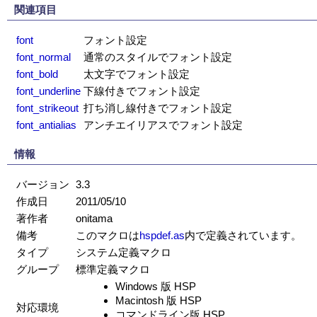
関連項目
font
フォント設定
font_normal
通常のスタイルでフォント設定
font_bold
太文字でフォント設定
font_underline
下線付きでフォント設定
font_strikeout
打ち消し線付きでフォント設定
font_antialias
アンチエイリアスでフォント設定
情報
バージョン
3.3
作成日
2011/05/10
著作者
onitama
備考
このマクロは
hspdef.as
内で定義されています。
タイプ
システム定義マクロ
グループ
標準定義マクロ
Windows 版 HSP
Macintosh 版 HSP
対応環境
コマンドライン版 HSP