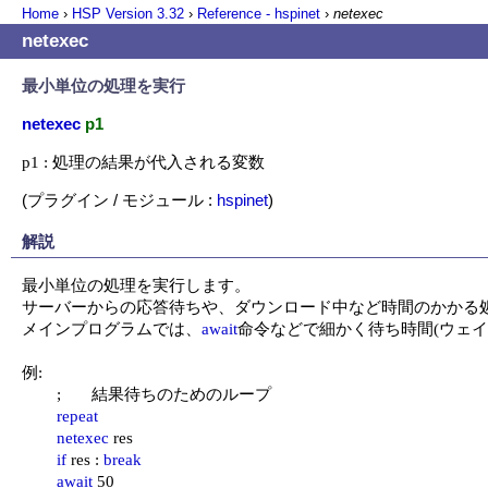
Home
›
HSP Version
3.32
›
Reference - hspinet
›
netexec
netexec
最小単位の処理を実行
netexec
p1
p1 : 処理の結果が代入される変数
(プラグイン / モジュール :
hspinet
)
解説
最小単位の処理を実行します。

サーバーからの応答待ちや、ダウンロード中など時間のかかる処
メインプログラムでは、
await
命令などで細かく待ち時間(ウェイ
例:

	;	結果待ちのためのループ

repeat
netexec
 res

if
 res : 
break
await
 50
