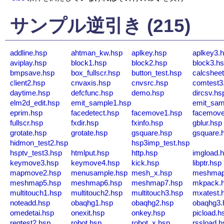
サンプル逆引き (215)
addline.hsp
ahtman_kw.hsp
aplkey.hsp
aplkey3.
aviplay.hsp
block1.hsp
block2.hsp
block3.h
bmpsave.hsp
box_fullscr.hsp
button_test.hsp
calcsheet
client2.hsp
cnvaxis.hsp
cnvsrc.hsp
comtest3
daytime.hsp
defcfunc.hsp
demo.hsp
dircsv.hs
elm2d_edit.hsp
emit_sample1.hsp
emit_sam
eprim.hsp
facedetect.hsp
facemove1.hsp
facemove
fullscr.hsp
fxdir.hsp
fxinfo.hsp
gblur.hsp
grotate.hsp
grotate.hsp
gsquare.hsp
gsquare.
hidmon_test2.hsp
hsp3imp_test.hsp
hsptv_test3.hsp
htmlput.hsp
http.hsp
imgload.
keymove3.hsp
keymove4.hsp
kick.hsp
libptr.hsp
mapmove2.hsp
menusample.hsp
mesh_x.hsp
meshmap
meshmap5.hsp
meshmap6.hsp
meshmap7.hsp
mkpack.
multitouch1.hsp
multitouch2.hsp
multitouch3.hsp
mxatest.
noteadd.hsp
obaqhg1.hsp
obaqhg2.hsp
obaqhg3.
omedetai.hsp
onexit.hsp
onkey.hsp
picload.h
regtest2.hsp
robot.hsp
robot_x.hsp
rssload.h