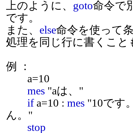
上のように、
goto
命令で
です。

また、
else
命令を使って
処理を同じ行に書くことも
例 ：

	a=10

mes
 "aは、"

if
 a=10 : 
mes
 "10です。"
ん。"

stop