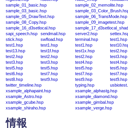
sample_01_basic.hsp
sample_02_memolite.hsp
sample_03_basic.hsp
sample_03_Color_Brush.hs
sample_05_DrawText.hsp
sample_06_TransMode.hsp
sample_08_Copy.hsp
sample_09_imagetest.hsp
sample_16_d3setlocal.hsp
sample_17_d3setlocal_sha
sapi_speech.hsp
sendmail.hsp
server2.hsp
settex.hs
stick.hsp
swfload.hsp
terminal.hsp
test1.hsp
test1.hsp
test1.hsp
test1.hsp
test10.hs
test13.hsp
test1f.hsp
test1x.hsp
test2.hsp
test2.hsp
test2.hsp
test2.hsp
test3.hsp
test3.hsp
test3.hsp
test4.hsp
test4.hsp
test5.hsp
test5.hsp
test5.hsp
test5.hsp
test6.hsp
test7.hsp
test7.hsp
test7.hsp
test8.hsp
test9.hsp
test9.hsp
test9.hsp
twitter_timeline.hsp
typing.hsp
usbiotest
xsample_alphapaint.hsp
xsample_alphastg.hsp
xsample_Astro.hsp
xsample_diamond.hsp
xsample_gcube.hsp
xsample_gimbal.hsp
xsample_shiraho.hsp
xsample_verge.hsp
情報