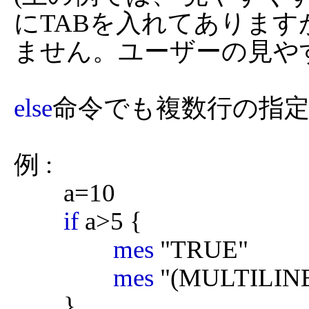
にTABを入れてありま
ません。ユーザーの見やす
else
命令でも複数行の指定
例 :

	a=10

if
 a>5 {

mes
 "TRUE"

mes
 "(MULTILIN
	}
