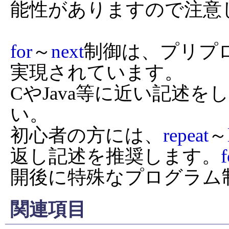
能性がありますので注意
for
～
next
制御は、プリプ
実現されています。

CやJava等に近い記述
い。

初心者の方には、
repeat
～
返し記述を推奨します。
f
開後に特殊なプログラム
関連項目