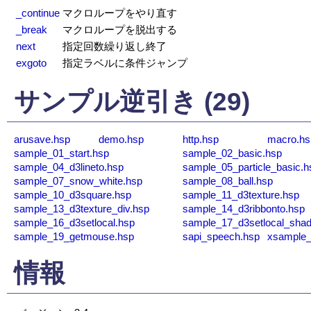
_continue
マクロループをやり直す
_break
マクロループを脱出する
next
指定回数繰り返し終了
exgoto
指定ラベルに条件ジャンプ
サンプル逆引き (29)
arusave.hsp
demo.hsp
http.hsp
macro.hs
sample_01_start.hsp
sample_02_basic.hsp
sample_04_d3lineto.hsp
sample_05_particle_basic.h
sample_07_snow_white.hsp
sample_08_ball.hsp
sample_10_d3square.hsp
sample_11_d3texture.hsp
sample_13_d3texture_div.hsp
sample_14_d3ribbonto.hsp
sample_16_d3setlocal.hsp
sample_17_d3setlocal_sha
sample_19_getmouse.hsp
sapi_speech.hsp
xsample_
情報