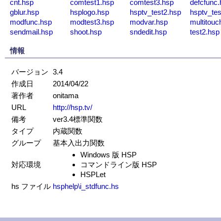
cnt.hsp
comtest1.hsp
comtest3.hsp
defcfunc.
gblur.hsp
hsplogo.hsp
hsptv_test2.hsp
hsptv_tes
modfunc.hsp
modtest3.hsp
modvar.hsp
multitouc
sendmail.hsp
shoot.hsp
sndedit.hsp
test2.hsp
情報
バージョン
3.4
作成日
2014/04/22
著作者
onitama
URL
http://hsp.tv/
備考
ver3.4標準関数
タイプ
内蔵関数
グループ
基本入出力関数
Windows 版 HSP
対応環境
コマンドライン版 HSP
HSPLet
hs ファイル
hsphelp\i_stdfunc.hs