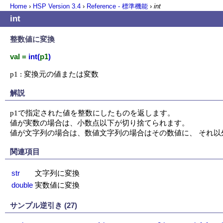
Home
›
HSP Version
3.4
›
Reference - 標準機能
›
int
int
整数値に変換
val =
int(
p1
)
p1 : 変換元の値または変数
解説
p1で指定された値を整数にしたものを返します。

値が実数の場合は、小数点以下が切り捨てられます。

値が文字列の場合は、数値文字列の場合はその数値に、 それ以
関連項目
str
文字列に変換
double
実数値に変換
サンプル逆引き (27)