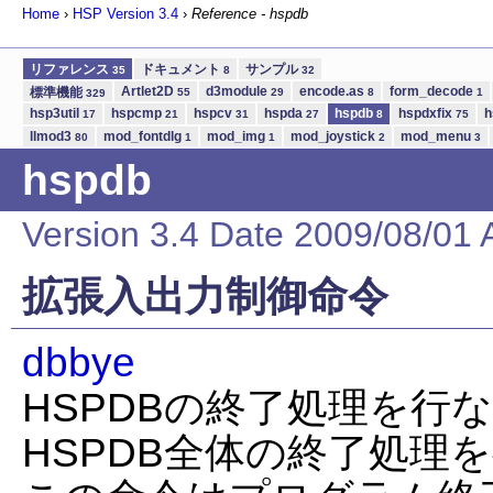
Home
›
HSP Version
3.4
›
Reference - hspdb
リファレンス
ドキュメント
サンプル
35
8
32
Artlet2D
d3module
encode.as
form_decode
標準機能
55
29
8
1
329
hsp3util
hspcmp
hspcv
hspda
hspdb
hspdxfix
h
17
21
31
27
8
75
llmod3
mod_fontdlg
mod_img
mod_joystick
mod_menu
80
1
1
2
3
hspdb
Version 3.4 Date 2009/08/01 
拡張入出力制御命令
dbbye
HSPDBの終了処理を行
HSPDB全体の終了処理