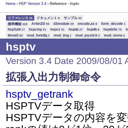
Home
›
HSP Version
3.4
›
Reference - hsptv
リファレンス
ドキュメント
サンプル
35
8
32
Artlet2D
d3module
encode.as
form_decode
標準機能
55
29
8
1
329
hsp3util
hspcmp
hspcv
hspda
hspdb
hspdxfix
h
17
21
31
27
8
75
llmod3
mod_fontdlg
mod_img
mod_joystick
mod_menu
80
1
1
2
3
hsptv
Version 3.4 Date 2009/08/01 
拡張入出力制御命令
hsptv_getrank
HSPTVデータ取得
HSPTVデータの内容を