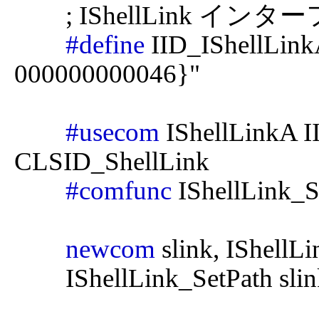
	; IShellLink インターフェースのインターフェースID

#define
 IID_IShellLin
000000000046}"

#usecom
 IShellLinkA I
CLSID_ShellLink

#comfunc
 IShellLink_S
newcom
 slink, IShellLi
	IShellLink_SetPath slink, "c:\\hsp261\\hsp2.exe"
