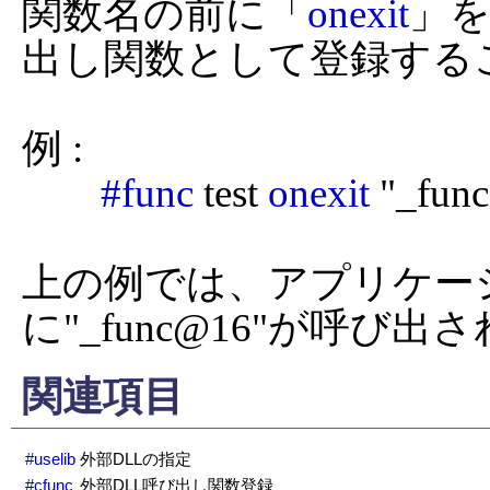
関数名の前に「
onexit
」
出し関数として登録する
例 :

#func
 test 
onexit
 "_fun
上の例では、アプリケー
に"_func@16"が呼び出
関連項目
#uselib
外部DLLの指定
#cfunc
外部DLL呼び出し関数登録