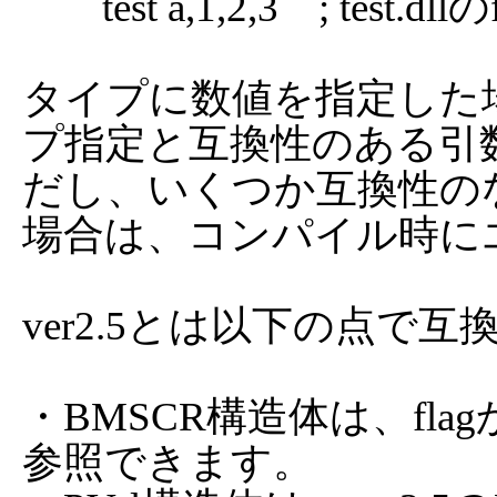
	test a,1,2,3    ; test.dllのfunc(&a,1,2,3)が呼び出される

タイプに数値を指定した場合
プ指定と互換性のある引
だし、いくつか互換性の
場合は、コンパイル時に
ver2.5とは以下の点で
・BMSCR構造体は、flag
参照できます。
