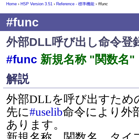
Home
›
HSP Version
3.51
›
Reference - 標準機能
›
#func
#func
外部DLL呼び出し命令登
#func
新規名称 "関数名"
解説
外部DLLを呼び出すため
先に
#uselib
命令により外
あります。

新規名称、関数名、タイ