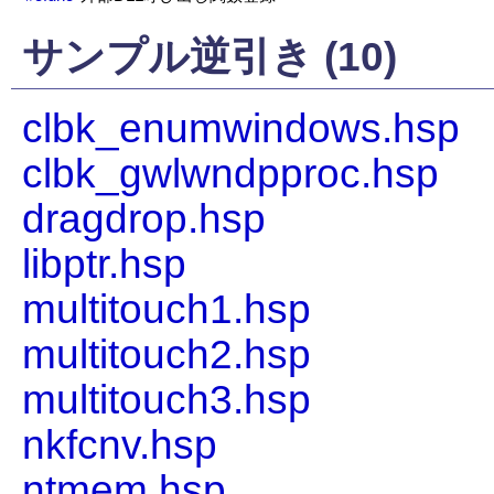
サンプル逆引き (10)
clbk_enumwindows.hsp
clbk_gwlwndpproc.hsp
dragdrop.hsp
libptr.hsp
multitouch1.hsp
multitouch2.hsp
multitouch3.hsp
nkfcnv.hsp
ntmem.hsp