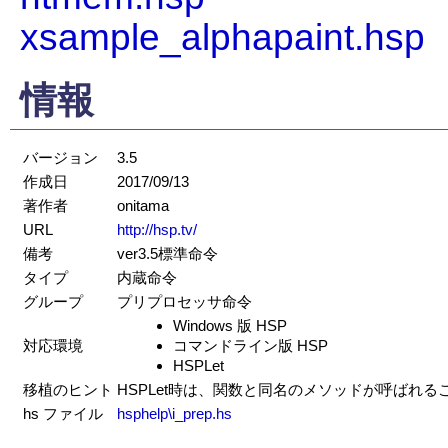
xsample_alphapaint.hsp
情報
バージョン
3.5
作成日
2017/09/13
著作者
onitama
URL
http://hsp.tv/
備考
ver3.5標準命令
タイプ
内蔵命令
グループ
プリプロセッサ命令
Windows 版 HSP
対応環境
コマンドライン版 HSP
HSPLet
移植のヒント
HSPLet時は、関数と同名のメソッドが呼ばれる
hs ファイル
hsphelp\i_prep.hs