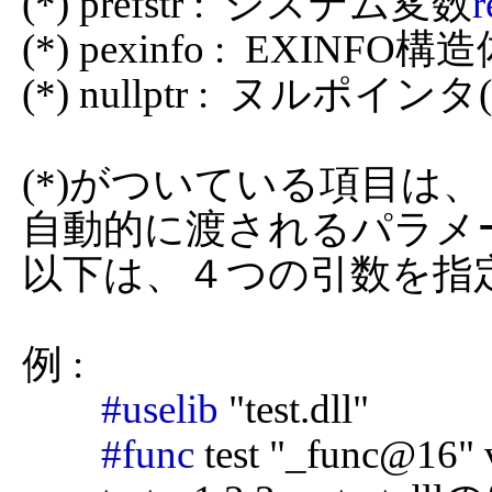
(*) prefstr :  システム変数
r
(*) pexinfo :  EXINFO
(*) nullptr :  ヌルポインタ(32
(*)がついている項目は
自動的に渡されるパラメ
以下は、４つの引数を指
例 :

#uselib
 "test.dll"

#func
 test "_func@16" 