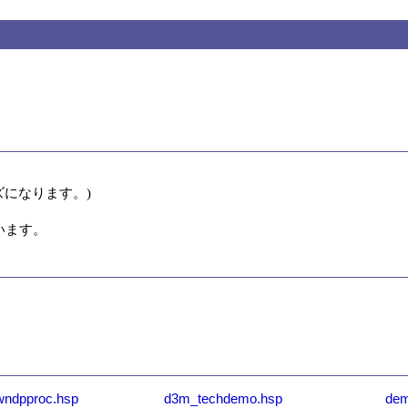


になります。)

います。
wndpproc.hsp
d3m_techdemo.hsp
dem