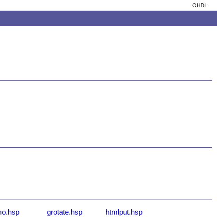
OHDL
o.hsp
grotate.hsp
htmlput.hsp