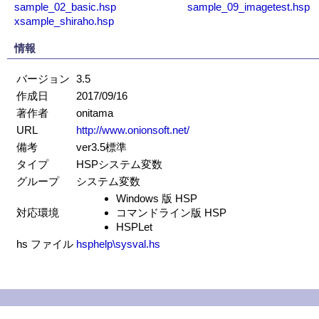
sample_02_basic.hsp
sample_09_imagetest.hsp
xsample_shiraho.hsp
情報
バージョン
3.5
作成日
2017/09/16
著作者
onitama
URL
http://www.onionsoft.net/
備考
ver3.5標準
タイプ
HSPシステム変数
グループ
システム変数
Windows 版 HSP
対応環境
コマンドライン版 HSP
HSPLet
hs ファイル
hsphelp\sysval.hs