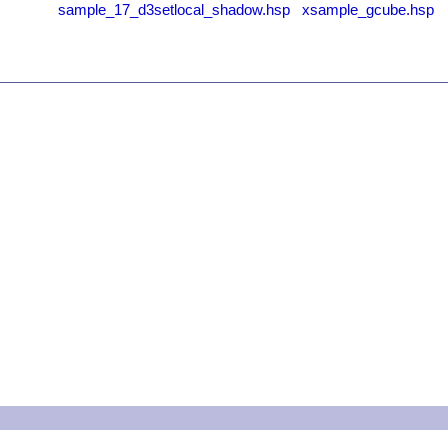
sample_17_d3setlocal_shadow.hsp
xsample_gcube.hsp