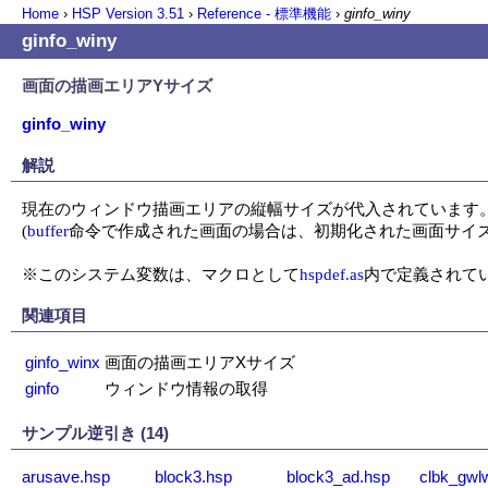
Home
›
HSP Version
3.51
›
Reference - 標準機能
›
ginfo_winy
ginfo_winy
画面の描画エリアYサイズ
ginfo_winy
解説
現在のウィンドウ描画エリアの縦幅サイズが代入されています。
(
buffer
命令で作成された画面の場合は、初期化された画面サイズ
※このシステム変数は、マクロとして
hspdef.as
内で定義されて
関連項目
ginfo_winx
画面の描画エリアXサイズ
ginfo
ウィンドウ情報の取得
サンプル逆引き (14)
arusave.hsp
block3.hsp
block3_ad.hsp
clbk_gwl