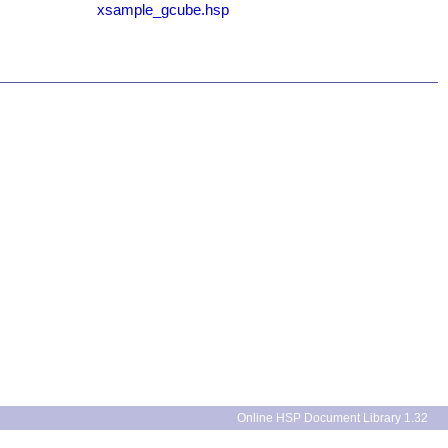
xsample_gcube.hsp
Online HSP Document Library 1.32