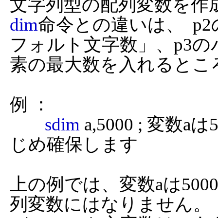
dim
命令との違いは、  
フォルト文字数」、p3
素の最大数を入れるところ
例 ：

sdim
 a,5000 ; 
じめ確保します

上の例では、変数aは50
列変数にはなりません。
