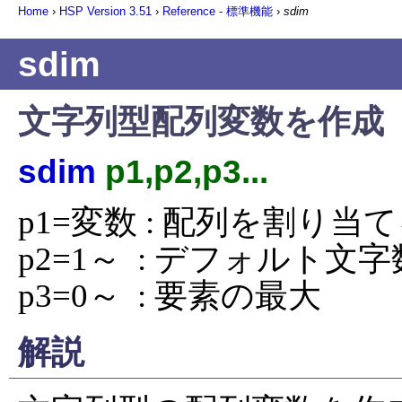
Home
›
HSP Version
3.51
›
Reference - 標準機能
›
sdim
sdim
文字列型配列変数を作成
sdim
p1,p2,p3...
p1=変数 : 配列を割り当
p2=1～  : デフォルト文字数
p3=0～  : 要素の最大
解説