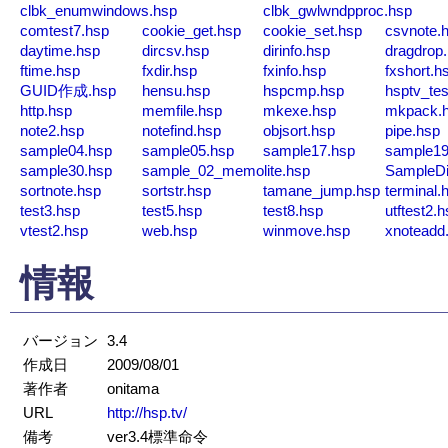
clbk_enumwindows.hsp
clbk_gwlwndpproc.hsp
comtest7.hsp
cookie_get.hsp
cookie_set.hsp
csvnote.
daytime.hsp
dircsv.hsp
dirinfo.hsp
dragdrop
ftime.hsp
fxdir.hsp
fxinfo.hsp
fxshort.h
GUID作成.hsp
hensu.hsp
hspcmp.hsp
hsptv_tes
http.hsp
memfile.hsp
mkexe.hsp
mkpack.
note2.hsp
notefind.hsp
objsort.hsp
pipe.hsp
sample04.hsp
sample05.hsp
sample17.hsp
sample19
sample30.hsp
sample_02_memolite.hsp
SampleDi
sortnote.hsp
sortstr.hsp
tamane_jump.hsp
terminal.
test3.hsp
test5.hsp
test8.hsp
utftest2.
vtest2.hsp
web.hsp
winmove.hsp
xnoteadd
情報
バージョン
3.4
作成日
2009/08/01
著作者
onitama
URL
http://hsp.tv/
備考
ver3.4標準命令