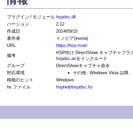
プラグイン / モジュール
hspdsc.dll
バージョン
2.12
作成日
2014/09/15
著作者
イノビア(inovia)
URL
https://hsp.moe/
HSP向け DirectShow キャプチャプ
備考
hspdsc.as
をインクルード
グループ
DirectShowキャプチャ命令
対応環境
その他 : Windows Vista 以降、
移植のヒント
Windows
hs ファイル
hsphelp\hspdsc.hs