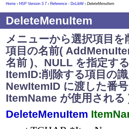
Home
›
HSP Version
3.7
›
Reference - DxLibW
›
DeleteMenuItem
DeleteMenuItem
メニューから選択項目を削除
項目の名前( AddMenuIte
名前 )、NULL を指定する
ItemID:削除する項目の識別
NewItemID に渡した番
ItemName が使用される 
DeleteMenuItem
ItemNa