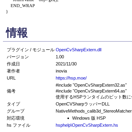
    END_WRAP

}

情報
プラグイン / モジュール
OpenCvSharpExtern.dll
バージョン
1.00
作成日
2021/11/30
著作者
inovia
URL
https://hsp.moe/
#include "OpenCvSharpExtern32.as"
備考
#include "OpenCvSharpExtern64.as"
使用するHSPランタイムのビット数
タイプ
OpenCVSharpラッパーDLL
グループ
NativeMethods_calib3d_StereoMatcher
対応環境
Windows 版 HSP
hs ファイル
hsphelp\OpenCvSharpExtern.hs