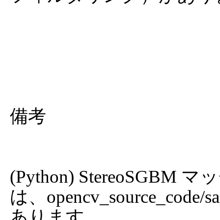
備考

(Python) StereoS
は、opencv_source_code/sam
あります。
