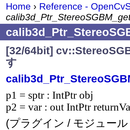
Home
›
Reference - OpenCvSh
calib3d_Ptr_StereoSGBM_ge
calib3d_Ptr_StereoSG
[32/64bit] cv::St
す
calib3d_Ptr_StereoSGB
p1 = sptr : IntPtr obj

p2 = var : out IntPtr returnV
(プラグイン / モジュール 