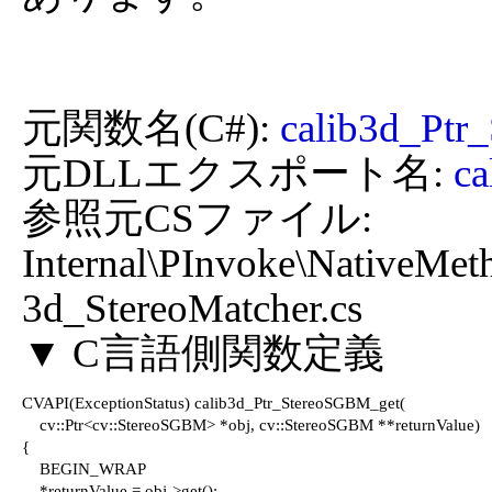
元関数名(C#): 
calib3d_Ptr
元DLLエクスポート名: 
ca
参照元CSファイル: 
Internal\PInvoke\NativeMet
3d_StereoMatcher.cs

CVAPI(ExceptionStatus) calib3d_Ptr_StereoSGBM_get(

    cv::Ptr<cv::StereoSGBM> *obj, cv::StereoSGBM **returnValue)

{

    BEGIN_WRAP

    *returnValue = obj->get();
