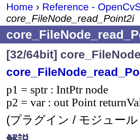
Home
›
Reference - OpenCvSh
core_FileNode_read_Point2i
core_FileNode_read_Po
[32/64bit] core_FileNod
core_FileNode_read_Poi
p1 = sptr : IntPtr node

p2 = var : out Point returnVa
(プラグイン / モジュール 
解説