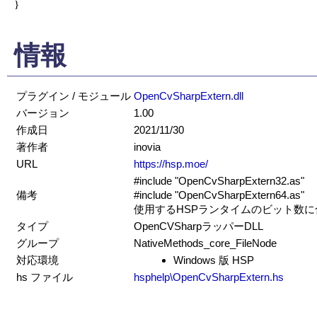
}

情報
プラグイン / モジュール
OpenCvSharpExtern.dll
バージョン
1.00
作成日
2021/11/30
著作者
inovia
URL
https://hsp.moe/
#include "OpenCvSharpExtern32.as"
備考
#include "OpenCvSharpExtern64.as"
使用するHSPランタイムのビット数
タイプ
OpenCVSharpラッパーDLL
グループ
NativeMethods_core_FileNode
対応環境
Windows 版 HSP
hs ファイル
hsphelp\OpenCvSharpExtern.hs