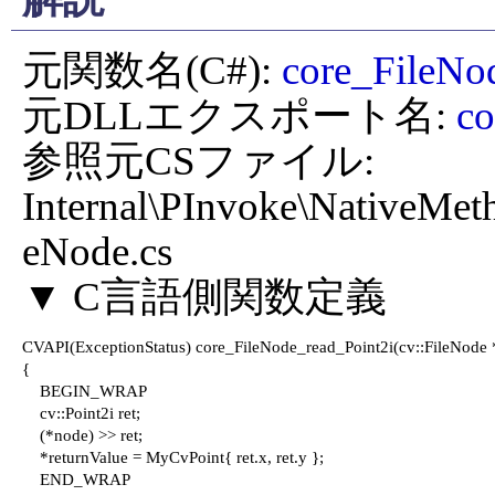
元関数名(C#): 
core_FileNo
元DLLエクスポート名: 
co
参照元CSファイル: 
Internal\PInvoke\NativeMet
eNode.cs

CVAPI(ExceptionStatus) core_FileNode_read_Point2i(cv::FileNode 
{

    BEGIN_WRAP

    cv::Point2i ret;

    (*node) >> ret;

    *returnValue = MyCvPoint{ ret.x, ret.y };

    END_WRAP
