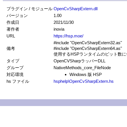
プラグイン / モジュール
OpenCvSharpExtern.dll
バージョン
1.00
作成日
2021/11/30
著作者
inovia
URL
https://hsp.moe/
#include "OpenCvSharpExtern32.as"
備考
#include "OpenCvSharpExtern64.as"
使用するHSPランタイムのビット数
タイプ
OpenCVSharpラッパーDLL
グループ
NativeMethods_core_FileNode
対応環境
Windows 版 HSP
hs ファイル
hsphelp\OpenCvSharpExtern.hs