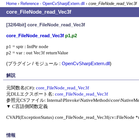
Home
›
Reference - OpenCvSharpExtern.dll
›
core_FileNode_read_Vec3f
core_FileNode_read_Vec3f
[32/64bit] core_FileNode_read_Vec3f
core_FileNode_read_Vec3f
p1,p2
p1 = sptr : IntPtr node

p2 = var : out Vec3f returnValue
(プラグイン / モジュール :
OpenCvSharpExtern.dll
)
解説
元関数名(C#): 
core_FileNode_read_Vec3f
元DLLエクスポート名: 
core_FileNode_read_Vec3f
参照元CSファイル: Internal\PInvoke\NativeMethods\core\NativeMeth
CVAPI(ExceptionStatus) core_FileNode_read_Vec3f(cv::FileNode *nod
情報