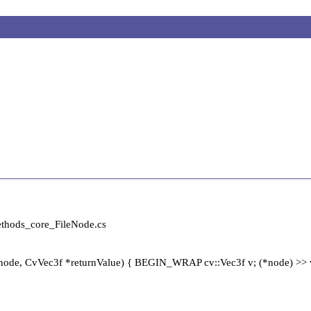
ods_core_FileNode.cs

e, CvVec3f *returnValue) { BEGIN_WRAP cv::Vec3f v; (*node) >> v; CvVe