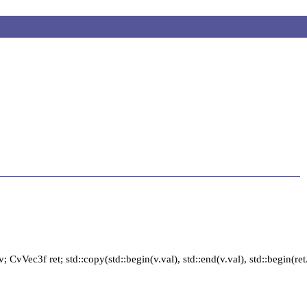
c3f ret; std::copy(std::begin(v.val), std::end(v.val), std::begin(ret