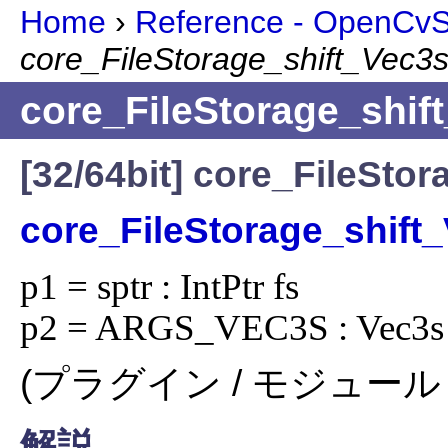
Home
›
Reference - OpenCvSh
core_FileStorage_shift_Vec3
core_FileStorage_shif
[32/64bit] core_FileSto
core_FileStorage_shift
p1 = sptr : IntPtr fs

p2 = ARGS_VEC3S : Vec3s 
(プラグイン / モジュール 
解説