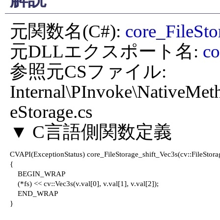
元関数名(C#): 
core_FileSto
元DLLエクスポート名: 
co
参照元CSファイル: 
Internal\PInvoke\NativeMet
eStorage.cs

CVAPI(ExceptionStatus) core_FileStorage_shift_Vec3s(cv::FileStorag
{

    BEGIN_WRAP

    (*fs) << cv::Vec3s(v.val[0], v.val[1], v.val[2]);

    END_WRAP

}
