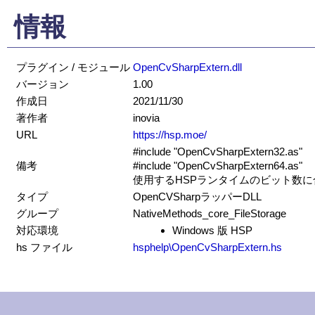
情報
プラグイン / モジュール
OpenCvSharpExtern.dll
バージョン
1.00
作成日
2021/11/30
著作者
inovia
URL
https://hsp.moe/
#include "OpenCvSharpExtern32.as"
備考
#include "OpenCvSharpExtern64.as"
使用するHSPランタイムのビット数
タイプ
OpenCVSharpラッパーDLL
グループ
NativeMethods_core_FileStorage
対応環境
Windows 版 HSP
hs ファイル
hsphelp\OpenCvSharpExtern.hs