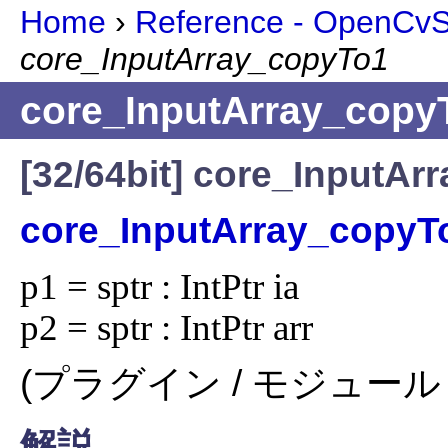
Home
›
Reference - OpenCvSh
core_InputArray_copyTo1
core_InputArray_copy
[32/64bit] core_InputA
core_InputArray_copyT
p1 = sptr : IntPtr ia

p2 = sptr : IntPtr arr
(プラグイン / モジュール 
解説