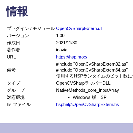
情報
プラグイン / モジュール
OpenCvSharpExtern.dll
バージョン
1.00
作成日
2021/11/30
著作者
inovia
URL
https://hsp.moe/
#include "OpenCvSharpExtern32.as"
備考
#include "OpenCvSharpExtern64.as"
使用するHSPランタイムのビット数
タイプ
OpenCVSharpラッパーDLL
グループ
NativeMethods_core_InputArray
対応環境
Windows 版 HSP
hs ファイル
hsphelp\OpenCvSharpExtern.hs