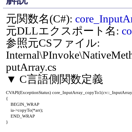
元関数名(C#): 
core_InputA
元DLLエクスポート名: 
co
参照元CSファイル: 
Internal\PInvoke\NativeMet
putArray.cs

CVAPI(ExceptionStatus) core_InputArray_copyTo1(cv::_InputArray *
{

    BEGIN_WRAP

    ia->copyTo(*arr);

    END_WRAP

}
