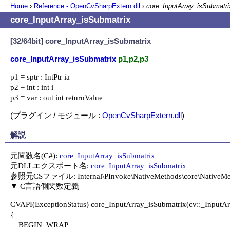
Home
›
Reference - OpenCvSharpExtern.dll
›
core_InputArray_isSubmatri
core_InputArray_isSubmatrix
[32/64bit] core_InputArray_isSubmatrix
core_InputArray_isSubmatrix
p1,p2,p3
p1 = sptr : IntPtr ia

p2 = int : int i

p3 = var : out int returnValue
(プラグイン / モジュール :
OpenCvSharpExtern.dll
)
解説
元関数名(C#): 
core_InputArray_isSubmatrix
元DLLエクスポート名: 
core_InputArray_isSubmatrix
参照元CSファイル: Internal\PInvoke\NativeMethods\core\NativeMeth
CVAPI(ExceptionStatus) core_InputArray_isSubmatrix(cv::_InputArray 
{

    BEGIN_WRAP
