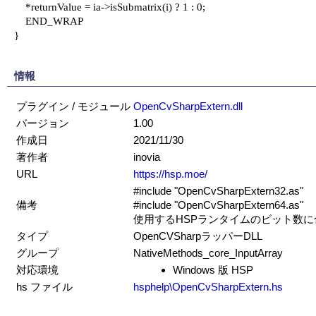
    *returnValue = ia->isSubmatrix(i) ? 1 : 0;

    END_WRAP

}

情報
プラグイン / モジュール
OpenCvSharpExtern.dll
バージョン
1.00
作成日
2021/11/30
著作者
inovia
URL
https://hsp.moe/
#include "OpenCvSharpExtern32.as"
備考
#include "OpenCvSharpExtern64.as"
使用するHSPランタイムのビット数
タイプ
OpenCVSharpラッパーDLL
グループ
NativeMethods_core_InputArray
対応環境
Windows 版 HSP
hs ファイル
hsphelp\OpenCvSharpExtern.hs