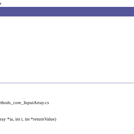
x
ods_core_InputArray.cs

*ia, int i, int *returnValue)
