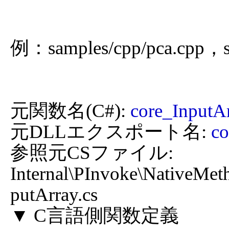
例：samples/cpp/pca.cpp，sa
元関数名(C#): 
core_Input
元DLLエクスポート名: 
c
参照元CSファイル: 
Internal\PInvoke\NativeMet
putArray.cs
