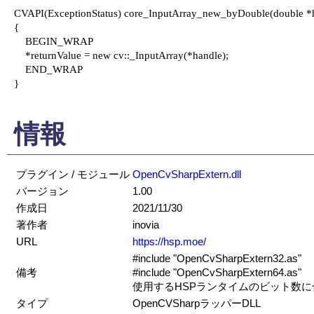
CVAPI(ExceptionStatus) core_InputArray_new_byDouble(double *han
{

    BEGIN_WRAP

    *returnValue = new cv::_InputArray(*handle);

    END_WRAP

}

情報
プラグイン / モジュール
OpenCvSharpExtern.dll
バージョン
1.00
作成日
2021/11/30
著作者
inovia
URL
https://hsp.moe/
#include "OpenCvSharpExtern32.as"
備考
#include "OpenCvSharpExtern64.as"
使用するHSPランタイムのビット数
タイプ
OpenCVSharpラッパーDLL