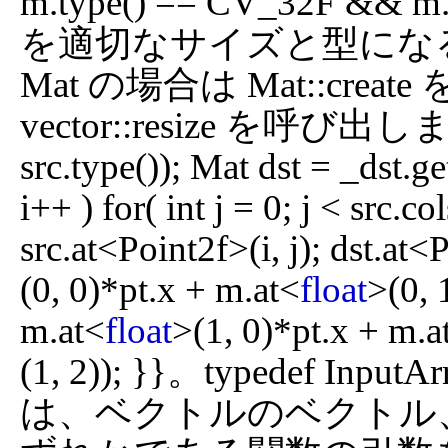
m.type() == CV_32F && m.s
を適切なサイズと型になるよう
Mat の場合は Mat::create
vector::resize を呼び出します．  
src.type()); Mat dst = _dst.get
i++ ) for( int j = 0; j < src.co
src.at<Point2f>(i, j); dst.at<
(0, 0)*pt.x + m.at<
float
>(0, 
m.at<
float
>(1, 0)*pt.x + m.a
(1, 2)); }}。typedef Input
は、ベクトルのベクトル