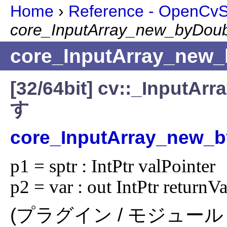
Home
›
Reference - OpenCvSh
core_InputArray_new_byDou
core_InputArray_new
[32/64bit] cv::_In
す
core_InputArray_new_
p1 = sptr : IntPtr valPointer

p2 = var : out IntPtr returnV
(プラグイン / モジュール 