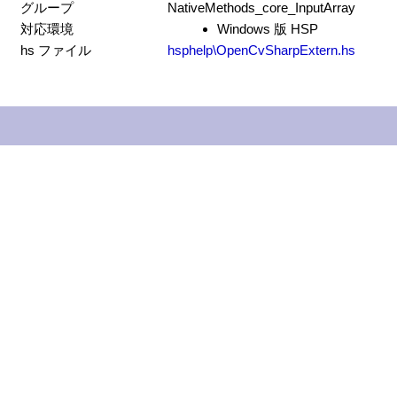
グループ
NativeMethods_core_InputArray
対応環境
Windows 版 HSP
hs ファイル
hsphelp\OpenCvSharpExtern.hs