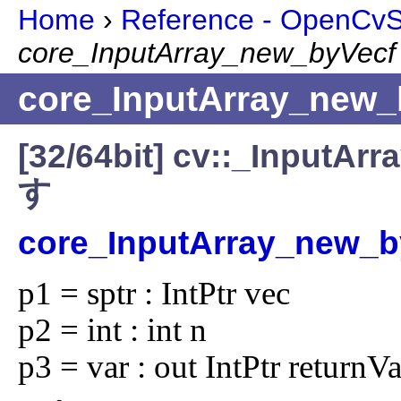
Home
›
Reference - OpenCvSh
core_InputArray_new_byVecf
core_InputArray_new_
[32/64bit] cv::_In
す
core_InputArray_new_b
p1 = sptr : IntPtr vec

p2 = int : int n

p3 = var : out IntPtr returnV