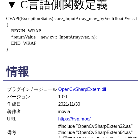
CVAPI(ExceptionStatus) core_InputArray_new_byVecf(float *vec, int
{

    BEGIN_WRAP

    *returnValue = new cv::_InputArray(vec, n);

    END_WRAP

}

情報
プラグイン / モジュール
OpenCvSharpExtern.dll
バージョン
1.00
作成日
2021/11/30
著作者
inovia
URL
https://hsp.moe/
#include "OpenCvSharpExtern32.as"
備考
#include "OpenCvSharpExtern64.as"