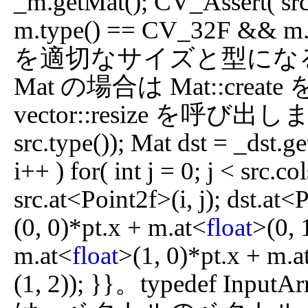
_m.getMat(); CV_Assert( s
m.type() == CV_32F && m.s
を適切なサイズと型になるよう
Mat の場合は Mat::create
vector::resize を呼び出します．  
src.type()); Mat dst = _dst.get
i++ ) for( int j = 0; j < src.co
src.at<Point2f>(i, j); dst.at<
(0, 0)*pt.x + m.at<
float
>(0, 
m.at<
float
>(1, 0)*pt.x + m.a
(1, 2)); }}。typedef Input