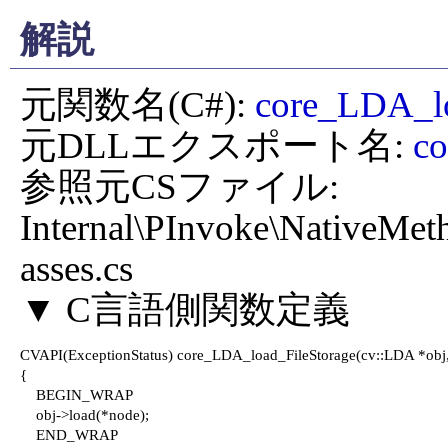
解説
元関数名(C#): 
core_LDA_lo
元DLLエクスポート名: 
co
参照元CSファイル: 
Internal\PInvoke\NativeMet
asses.cs

CVAPI(ExceptionStatus) core_LDA_load_FileStorage(cv::LDA *obj, c
{

    BEGIN_WRAP

    obj->load(*node);

    END_WRAP
