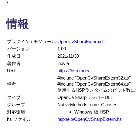
}

情報
プラグイン / モジュール
OpenCvSharpExtern.dll
バージョン
1.00
作成日
2021/11/30
著作者
inovia
URL
https://hsp.moe/
#include "OpenCvSharpExtern32.as"
備考
#include "OpenCvSharpExtern64.as"
使用するHSPランタイムのビット数
タイプ
OpenCVSharpラッパーDLL
グループ
NativeMethods_core_Classes
対応環境
Windows 版 HSP
hs ファイル
hsphelp\OpenCvSharpExtern.hs