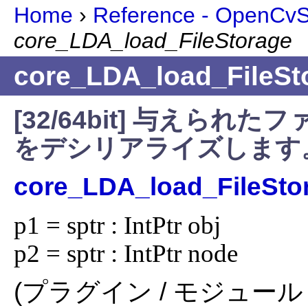
Home
›
Reference - OpenCvSh
core_LDA_load_FileStorage
core_LDA_load_FileSt
[32/64bit] 与えら
をデシリアライズします
core_LDA_load_FileSto
p1 = sptr : IntPtr obj

p2 = sptr : IntPtr node
(プラグイン / モジュール 