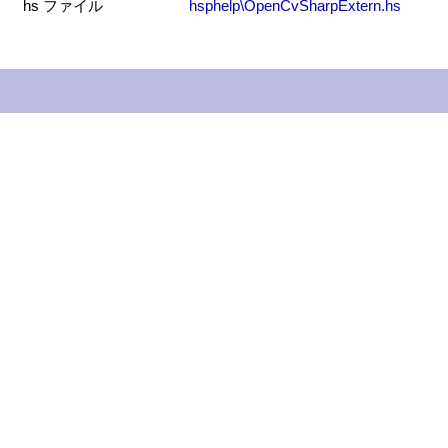
hs ファイル
hsphelp\OpenCvSharpExtern.hs