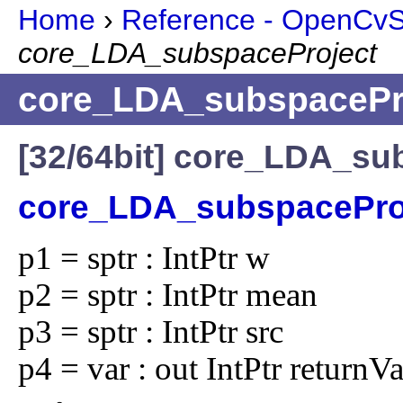
Home
›
Reference - OpenCvSh
core_LDA_subspaceProject
core_LDA_subspacePr
[32/64bit] core_LDA_su
core_LDA_subspacePro
p1 = sptr : IntPtr w

p2 = sptr : IntPtr mean

p3 = sptr : IntPtr src

p4 = var : out IntPtr returnV