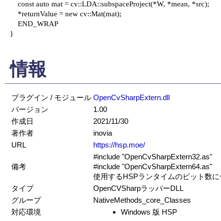
    const auto mat = cv::LDA::subspaceProject(*W, *mean, *src);

    *returnValue = new cv::Mat(mat);

    END_WRAP

}

情報
プラグイン / モジュール
OpenCvSharpExtern.dll
バージョン
1.00
作成日
2021/11/30
著作者
inovia
URL
https://hsp.moe/
#include "OpenCvSharpExtern32.as"
備考
#include "OpenCvSharpExtern64.as"
使用するHSPランタイムのビット数
タイプ
OpenCVSharpラッパーDLL
グループ
NativeMethods_core_Classes
対応環境
Windows 版 HSP