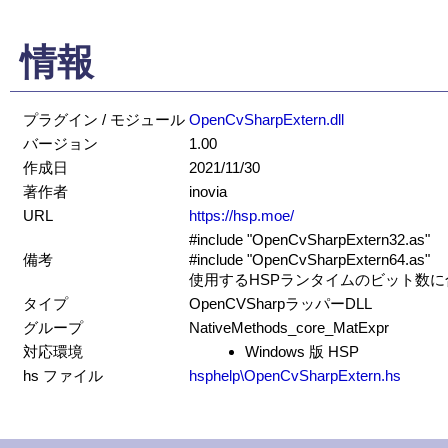
情報
プラグイン / モジュール
OpenCvSharpExtern.dll
バージョン
1.00
作成日
2021/11/30
著作者
inovia
URL
https://hsp.moe/
#include "OpenCvSharpExtern32.as"
備考
#include "OpenCvSharpExtern64.as"
使用するHSPランタイムのビット数
タイプ
OpenCVSharpラッパーDLL
グループ
NativeMethods_core_MatExpr
対応環境
Windows 版 HSP
hs ファイル
hsphelp\OpenCvSharpExtern.hs