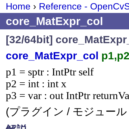
Home
›
Reference - OpenCvSh
core_MatExpr_col
[32/64bit] core_MatExpr
core_MatExpr_col
p1,p2
p1 = sptr : IntPtr self

p2 = int : int x

p3 = var : out IntPtr returnV
(プラグイン / モジュール 