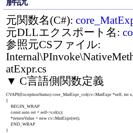
解説
元関数名(C#): 
core_MatExp
元DLLエクスポート名: 
co
参照元CSファイル: 
Internal\PInvoke\NativeMe
atExpr.cs

CVAPI(ExceptionStatus) core_MatExpr_col(cv::MatExpr *self, int x,
{

    BEGIN_WRAP

    const auto ret = self->col(x);

    *returnValue = new cv::MatExpr(ret);

    END_WRAP

}
