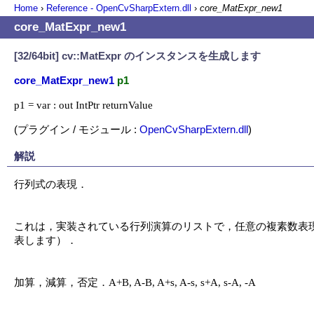
Home
›
Reference - OpenCvSharpExtern.dll
›
core_MatExpr_new1
core_MatExpr_new1
[32/64bit] cv::MatExpr のインスタンスを生成します
core_MatExpr_new1
p1
p1 = var : out IntPtr returnValue
(プラグイン / モジュール :
OpenCvSharpExtern.dll
)
解説
行列式の表現．

これは，実装されている行列演算のリストで，任意の複素数表現に組み合わ
表します）．

加算，減算，否定．A+B, A-B, A+s, A-s, s+A, s-A, -A
