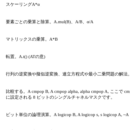
スケーリングA*α

要素ごとの乗算と除算。A.mul(B)、A/B、α/A

マトリックスの乗算。A*B

転置。A.t() (ATの意)

行列の逆変換や擬似逆変換、連立方程式や最小二乗問題の解法。A.inv([方法]
比較する。A cmpop B, A cmpop alpha, alpha cmpop 
に設定される 8 ビットのシングルチャネルマスクです。

ビット単位の論理演算。A logicop B, A logicop s, s logicop A, ~