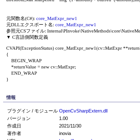
元関数名(C#): 
core_MatExpr_new1
元DLLエクスポート名: 
core_MatExpr_new1
参照元CSファイル: Internal\PInvoke\NativeMethods\core\NativeMeth
CVAPI(ExceptionStatus) core_MatExpr_new1(cv::MatExpr **returnV
{

    BEGIN_WRAP

    *returnValue = new cv::MatExpr;

    END_WRAP

}

情報
プラグイン / モジュール
OpenCvSharpExtern.dll
バージョン
1.00
作成日
2021/11/30
著作者
inovia