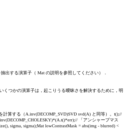
サブ行列を抽出する演算子（ Mat の説明を参照してください）．

くその他のいくつかの演算子は，起こりうる曖昧さを解決するために，明
逆行列を計算する（A.inv(DECOMP_SVD)SVD svd(A) と同等）。t();// 
.inv(DECOMP_CHOLESKY)*(A.t()*err);// 「アンシャープマス
ma, sigma);Mat lowContrastMask = abs(img - blurred) < 