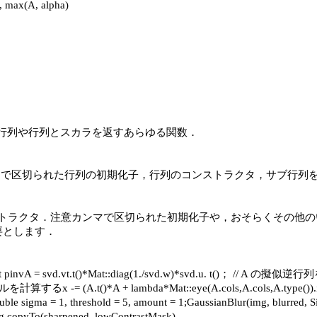
x(A, alpha)

t, repeat など，行列や行列とスカラを返すあらゆる関数．

t::ones() ），カンマで区切られた行列の初期化子，行列のコンストラクタ，
ype>() コンストラクタ．注意カンマで区切られた初期化子や，おそら
必要とします．

= svd.vt.t()*Mat::diag(1./svd.w)*svd.u. t()； // A の擬似
= (A.t()*A + lambda*Mat::eye(A.cols,A.cols,A.type())
shold = 5, amount = 1;GaussianBlur(img, blurred, Size(), sig
mg.copyTo(sharpened, lowContrastMask)．
