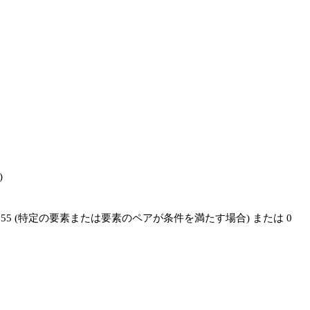


の結果は、要素が 255 (特定の要素または要素のペアが条件を満たす場合) または 0 