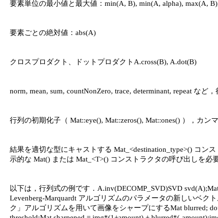
要素単位の最小値と最大値：min(A, B), min(A, alpha), max(A, B), ma
要素ごとの絶対値：abs(A)

クロスプロダクト、ドットプロダクトA.cross(B), A.dot(B)

norm, mean, sum, countNonZero, trace, determinan
行列の初期化子（ Mat::eye(), Mat::zeros(), Ma
結果を適切な型にキャストする Mat_<destination_t
示的な Mat() または Mat_<T>() コンストラクタの呼び出しを
以下は，行列式の例です．A.inv(DECOMP_SVD)SVD svd(A);Mat pinvA 
Levenberg-Marquardt アルゴリズムのパラメータの新しいベクトルを計算するx -
ク」アルゴリズムを用いて画像をシャープにするMat blurred; double sigma = 1, thre
threshold;Mat sharpened = img*(1+amount) + blurred*(-amount);i