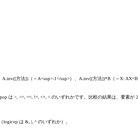
)（～A<sup>-1</sup>）、A.inv([方法])*B（～X: AX=B)
A, ここで cmpop は >, >=, ==, !=, <=, < のいずれかです。比較
A（logicop は &, |, ^ のいずれか）。
