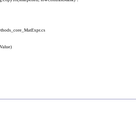
ods_core_MatExpr.cs

alue)
