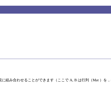
せることができます（ここで A, B は行列（Mat ）を，s はスカラ