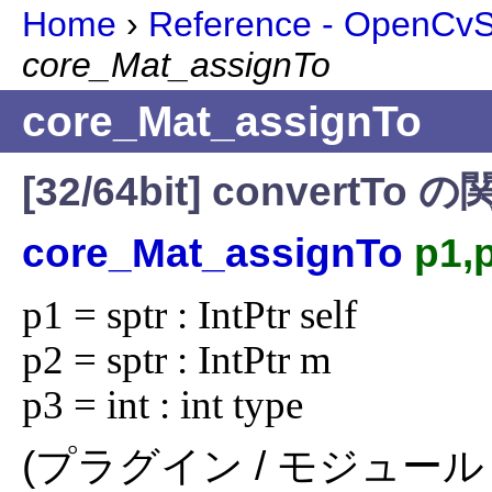
Home
›
Reference - OpenCvSh
core_Mat_assignTo
core_Mat_assignTo
[32/64bit] conver
core_Mat_assignTo
p1,
p1 = sptr : IntPtr self

p2 = sptr : IntPtr m

p3 = int : int type
(プラグイン / モジュール 