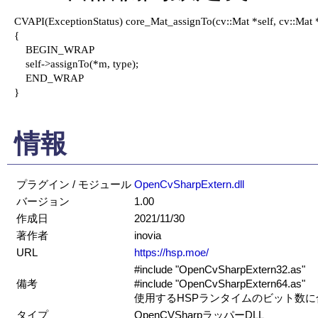
CVAPI(ExceptionStatus) core_Mat_assignTo(cv::Mat *self, cv::Mat *m
{

    BEGIN_WRAP

    self->assignTo(*m, type);

    END_WRAP

}

情報
プラグイン / モジュール
OpenCvSharpExtern.dll
バージョン
1.00
作成日
2021/11/30
著作者
inovia
URL
https://hsp.moe/
#include "OpenCvSharpExtern32.as"
備考
#include "OpenCvSharpExtern64.as"
使用するHSPランタイムのビット数
タイプ
OpenCVSharpラッパーDLL