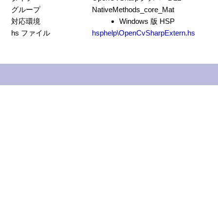
グループ
NativeMethods_core_Mat
対応環境
Windows 版 HSP
hs ファイル
hsphelp\OpenCvSharpExtern.hs