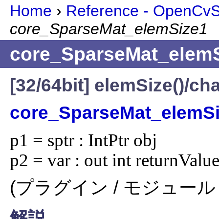
Home
›
Reference - OpenCvSh
core_SparseMat_elemSize1
core_SparseMat_elem
[32/64bit] elemSize()
core_SparseMat_elemS
p1 = sptr : IntPtr obj

p2 = var : out int returnValu
(プラグイン / モジュール 
解説