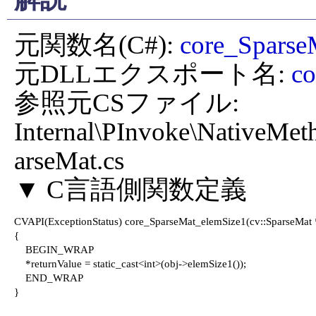
元関数名(C#): 
core_Sparse
元DLLエクスポート名: 
co
参照元CSファイル: 
Internal\PInvoke\NativeMe
arseMat.cs

CVAPI(ExceptionStatus) core_SparseMat_elemSize1(cv::SparseMat *o
{

    BEGIN_WRAP

    *returnValue = static_cast<int>(obj->elemSize1());

    END_WRAP

}
