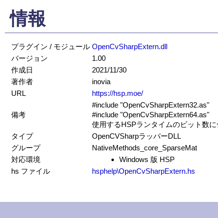
情報
プラグイン / モジュール
OpenCvSharpExtern.dll
バージョン
1.00
作成日
2021/11/30
著作者
inovia
URL
https://hsp.moe/
#include "OpenCvSharpExtern32.as"
備考
#include "OpenCvSharpExtern64.as"
使用するHSPランタイムのビット数
タイプ
OpenCVSharpラッパーDLL
グループ
NativeMethods_core_SparseMat
対応環境
Windows 版 HSP
hs ファイル
hsphelp\OpenCvSharpExtern.hs