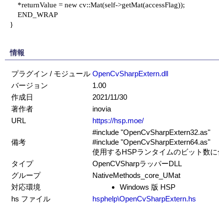
    *returnValue = new cv::Mat(self->getMat(accessFlag));

    END_WRAP

}

情報
プラグイン / モジュール
OpenCvSharpExtern.dll
バージョン
1.00
作成日
2021/11/30
著作者
inovia
URL
https://hsp.moe/
#include "OpenCvSharpExtern32.as"
備考
#include "OpenCvSharpExtern64.as"
使用するHSPランタイムのビット数
タイプ
OpenCVSharpラッパーDLL
グループ
NativeMethods_core_UMat
対応環境
Windows 版 HSP
hs ファイル
hsphelp\OpenCvSharpExtern.hs