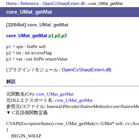
Home
›
Reference - OpenCvSharpExtern.dll
›
core_UMat_getMat
core_UMat_getMat
[32/64bit] core_UMat_getMat
core_UMat_getMat
p1,p2,p3
p1 = sptr : IntPtr self

p2 = int : int accessFlag

p3 = var : out IntPtr returnValue
(プラグイン / モジュール :
OpenCvSharpExtern.dll
)
解説
元関数名(C#): 
core_UMat_getMat
元DLLエクスポート名: 
core_UMat_getMat
参照元CSファイル: Internal\PInvoke\NativeMethods\core\NativeMet
CVAPI(ExceptionStatus) core_UMat_getMat(cv::UMat* self, cv::Acce
{

    BEGIN_WRAP
