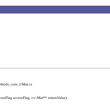
hods_core_UMat.cs

ssFlag accessFlag, cv::Mat** returnValue)
