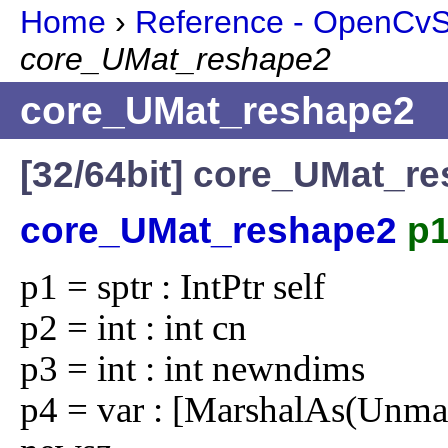
Home
›
Reference - OpenCvSh
core_UMat_reshape2
core_UMat_reshape2
[32/64bit] core_UMat_r
core_UMat_reshape2
p1
p1 = sptr : IntPtr self

p2 = int : int cn

p3 = int : int newndims

p4 = var : [MarshalAs(Unman