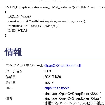
CVAPI(ExceptionStatus) core_UMat_reshape2(cv::UMat* self, int cn,
{

    BEGIN_WRAP

    const auto ret = self->reshape(cn, newndims, newsz);

    *returnValue = new cv::UMat(ret);

    END_WRAP

}

情報
プラグイン / モジュール
OpenCvSharpExtern.dll
バージョン
1.00
作成日
2021/11/30
著作者
inovia
URL
https://hsp.moe/
#include "OpenCvSharpExtern32.as"
備考
#include "OpenCvSharpExtern64.as"
使用するHSPランタイムのビット数