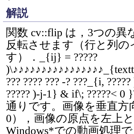
解説
関数 cv::flip は，
反転させます（行と列のイ
す）．_{ij} = ????? 
)\♪♪♪♪♪♪♪♪♪♪♪♪♪♪♪♪_{texttttt
??? ???? ??? -? ???_{i, ????
????? )-j-1} & if\; ?
通りです。画像を垂直方向に反転
0），画像の原点を左上と左下
Windows*での動画処