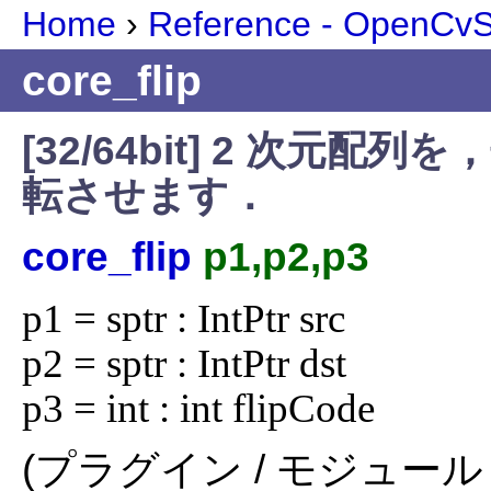
Home
›
Reference - OpenCvSh
core_flip
[32/64bit] 2 次元
転させます．
core_flip
p1,p2,p3
p1 = sptr : IntPtr src

p2 = sptr : IntPtr dst

p3 = int : int flipCode
(プラグイン / モジュール 