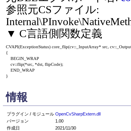
参照元CSファイル: 
Internal\PInvoke\NativeMeth
CVAPI(ExceptionStatus) core_flip(cv::_InputArray* src, cv::_OutputA
{

    BEGIN_WRAP

    cv::flip(*src, *dst, flipCode);

    END_WRAP

}

情報
プラグイン / モジュール
OpenCvSharpExtern.dll
バージョン
1.00
作成日
2021/11/30