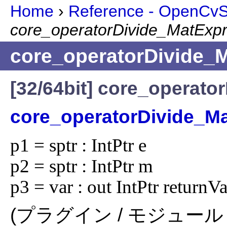
Home
›
Reference - OpenCvSh
core_operatorDivide_MatExp
core_operatorDivide_
[32/64bit] core_operat
core_operatorDivide_M
p1 = sptr : IntPtr e

p2 = sptr : IntPtr m

p3 = var : out IntPtr returnV
(プラグイン / モジュール 