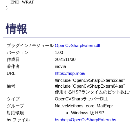
    END_WRAP

}

情報
プラグイン / モジュール
OpenCvSharpExtern.dll
バージョン
1.00
作成日
2021/11/30
著作者
inovia
URL
https://hsp.moe/
#include "OpenCvSharpExtern32.as"
備考
#include "OpenCvSharpExtern64.as"
使用するHSPランタイムのビット数
タイプ
OpenCVSharpラッパーDLL
グループ
NativeMethods_core_MatExpr
対応環境
Windows 版 HSP
hs ファイル
hsphelp\OpenCvSharpExtern.hs