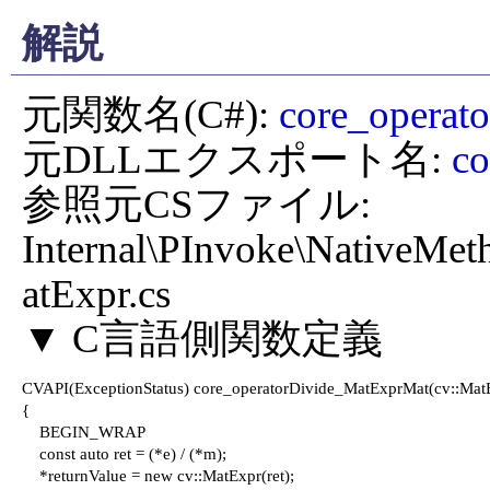
解説
元関数名(C#): 
core_operat
元DLLエクスポート名: 
co
参照元CSファイル: 
Internal\PInvoke\NativeMe
atExpr.cs

CVAPI(ExceptionStatus) core_operatorDivide_MatExprMat(cv::MatEx
{

    BEGIN_WRAP

    const auto ret = (*e) / (*m);

    *returnValue = new cv::MatExpr(ret);
