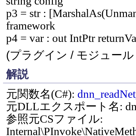
string config

p3 = str : [MarshalAs(Unman
framework

p4 = var : out IntPtr returnV
(プラグイン / モジュール 
解説
元関数名(C#): 
dnn_readNe
元DLLエクスポート名: dnn_r
参照元CSファイル: 
Internal\PInvoke\NativeMet