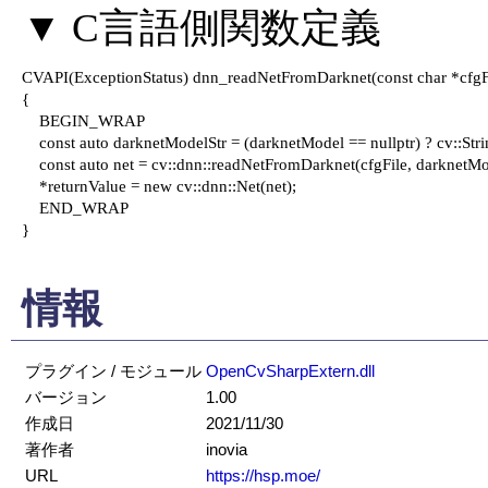
CVAPI(ExceptionStatus) dnn_readNetFromDarknet(const char *cfgFil
{

    BEGIN_WRAP

    const auto darknetModelStr = (darknetModel == nullptr) ? cv::Stri
    const auto net = cv::dnn::readNetFromDarknet(cfgFile, darknetMod
    *returnValue = new cv::dnn::Net(net);

    END_WRAP

}

情報
プラグイン / モジュール
OpenCvSharpExtern.dll
バージョン
1.00
作成日
2021/11/30
著作者
inovia
URL
https://hsp.moe/