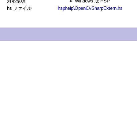
対応環境
Windows 版 HSP
hs ファイル
hsphelp\OpenCvSharpExtern.hs