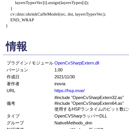
        layersTypesVec[i].assign(layersTypes[i]);

    }

    cv::dnn::shrinkCaffeModel(src, dst, layersTypesVec);

    END_WRAP

}

情報
プラグイン / モジュール
OpenCvSharpExtern.dll
バージョン
1.00
作成日
2021/11/30
著作者
inovia
URL
https://hsp.moe/
#include "OpenCvSharpExtern32.as"
備考
#include "OpenCvSharpExtern64.as"
使用するHSPランタイムのビット数
タイプ
OpenCVSharpラッパーDLL
グループ
NativeMethods_dnn