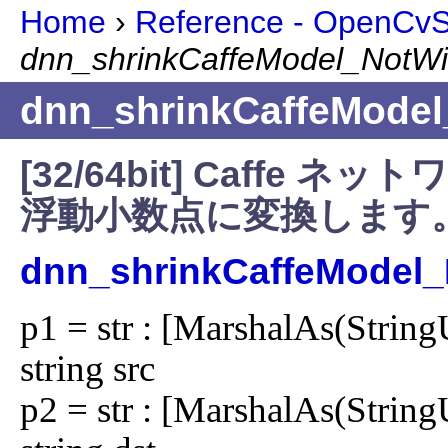
Home
›
Reference - OpenCvSh
dnn_shrinkCaffeModel_NotW
dnn_shrinkCaffeMode
[32/64bit] Caff
浮動小数点に変換します
dnn_shrinkCaffeModel
p1 = str : [MarshalAs(Str
string src

p2 = str : [MarshalAs(Str