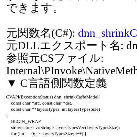
できます。

元関数名(C#): 
dnn_shrink
元DLLエクスポート名: dnn_sh
参照元CSファイル: 
Internal\PInvoke\NativeMet
CVAPI(ExceptionStatus) dnn_shrinkCaffeModel(

    const char *src, const char *dst,

    const char **layersTypes, int layersTypesSize)

{

    BEGIN_WRAP

    std::vector<cv::String> layersTypesVec(layersTypesSize);

    for (int i = 0; i < layersTypesSize; i++) {
