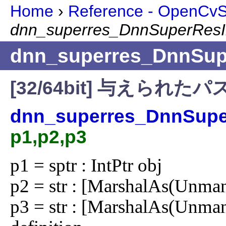
Home
›
Reference - OpenCvSh
dnn_superres_DnnSuperRes
dnn_superres_DnnSup
[32/64bit] 与えら
dnn_superres_DnnSupe
p1,p2,p3
p1 = sptr : IntPtr obj

p2 = str : [MarshalAs(Unman
p3 = str : [MarshalAs(Unman