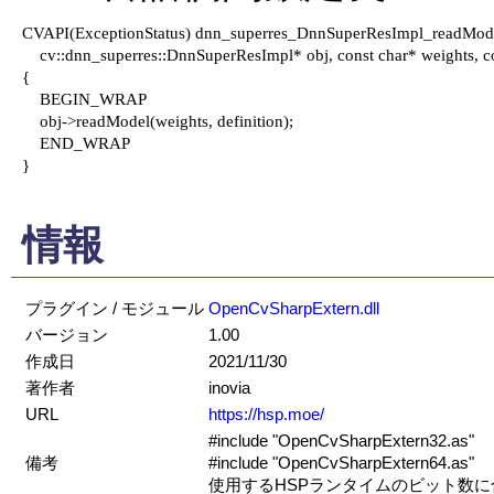
CVAPI(ExceptionStatus) dnn_superres_DnnSuperResImpl_readMode
    cv::dnn_superres::DnnSuperResImpl* obj, const char* weights, con
{

    BEGIN_WRAP

    obj->readModel(weights, definition);

    END_WRAP

}

情報
プラグイン / モジュール
OpenCvSharpExtern.dll
バージョン
1.00
作成日
2021/11/30
著作者
inovia
URL
https://hsp.moe/
#include "OpenCvSharpExtern32.as"
備考
#include "OpenCvSharpExtern64.as"
使用するHSPランタイムのビット数