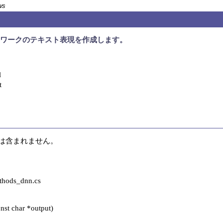
ws
ネットワークのテキスト表現を作成します。


t
は含まれません。

ods_dnn.cs

st char *output)
