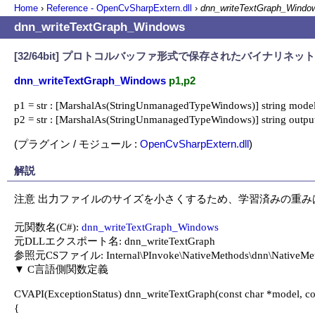
Home
›
Reference - OpenCvSharpExtern.dll
›
dnn_writeTextGraph_Windo
dnn_writeTextGraph_Windows
[32/64bit] プロトコルバッファ形式で保存されたバイナリ
dnn_writeTextGraph_Windows
p1,p2
p1 = str : [MarshalAs(StringUnmanagedTypeWindows)] string model
p2 = str : [MarshalAs(StringUnmanagedTypeWindows)] string outpu
(プラグイン / モジュール :
OpenCvSharpExtern.dll
)
解説
注意 出力ファイルのサイズを小さくするため、学習済みの重み
元関数名(C#): 
dnn_writeTextGraph_Windows
元DLLエクスポート名: dnn_writeTextGraph

参照元CSファイル: Internal\PInvoke\NativeMethods\dnn\NativeMeth
CVAPI(ExceptionStatus) dnn_writeTextGraph(const char *model, con
{
