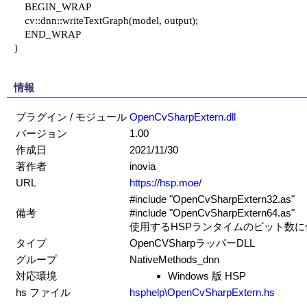
    BEGIN_WRAP

    cv::dnn::writeTextGraph(model, output);

    END_WRAP

}

情報
プラグイン / モジュール
OpenCvSharpExtern.dll
バージョン
1.00
作成日
2021/11/30
著作者
inovia
URL
https://hsp.moe/
#include "OpenCvSharpExtern32.as"
備考
#include "OpenCvSharpExtern64.as"
使用するHSPランタイムのビット数
タイプ
OpenCVSharpラッパーDLL
グループ
NativeMethods_dnn
対応環境
Windows 版 HSP
hs ファイル
hsphelp\OpenCvSharpExtern.hs